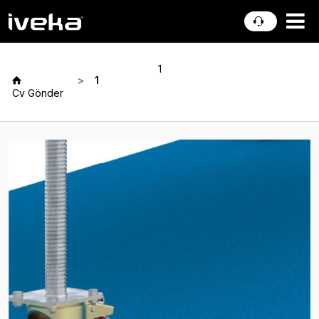
1
1
Cv Gönder